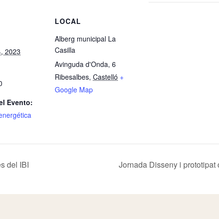
S
LOCAL
Alberg municipal La
Casilla
4, 2023
Avinguda d'Onda, 6
Ribesalbes
,
Castelló
+
0
Google Map
el Evento:
nergética
 del IBI
Jornada Disseny i prototipat